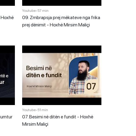
Youtube
•
57 min
 - Hoxhë
09. Zmbrapsja prej mëkateve nga frika
prej dënimit - Hoxhë Mirsim Maliçi
Youtube
•
51 min
 lumtur
07. Besimi në ditën e fundit - Hoxhë
Mirsim Maliçi