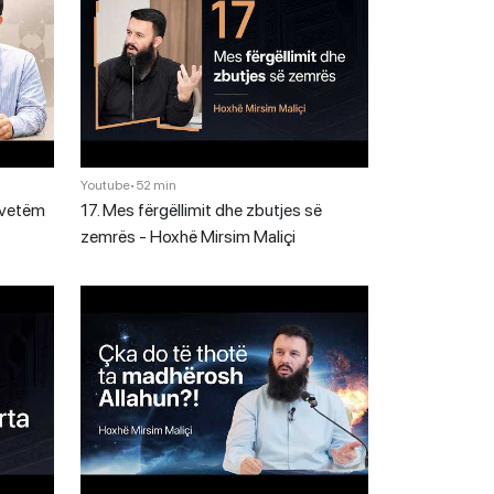
Youtube
•
52 min
 vetëm
17. Mes fërgëllimit dhe zbutjes së
zemrës - Hoxhë Mirsim Maliçi