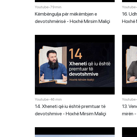
Youtube
•
79 min
Youtube
Këmbëngulja për mëkëmbjen e
16. Udh
devotshmërisë - Hoxhë Mirsim Maliçi
Hoxhë M
Youtube
•
46 min
Youtube
14. Xheneti që iu është premtuar të
13. Ven
devotshmive - Hoxhë Mirsim Maliçi
mirën -