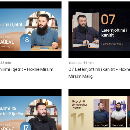
•
33 min
Youtube
•
44 min
illimi i tjetrit - Hoxhë Mirsim
07. Letërnjoftimi i kanitit - Hoxh
Mirsim Maliçi