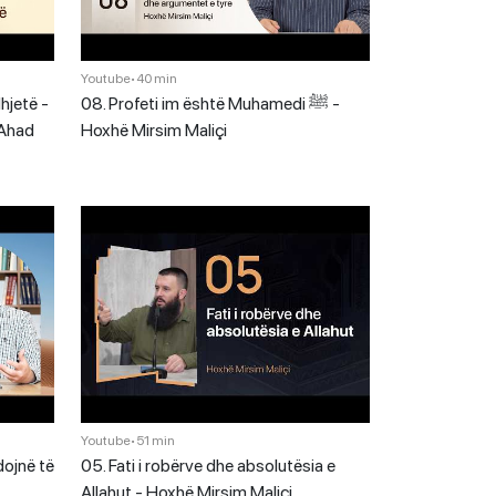
Youtube
•
40 min
hjetë -
08. Profeti im është Muhamedi ﷺ -
 Ahad
Hoxhë Mirsim Maliçi
Youtube
•
51 min
dojnë të
05. Fati i robërve dhe absolutësia e
Allahut - Hoxhë Mirsim Maliçi