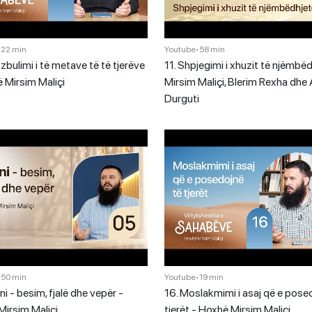
•
22 min
Youtube
•
58 min
zbulimi i të metave të të tjerëve
11. Shpjegimi i xhuzit të njëmbëd
 Mirsim Maliçi
Mirsim Maliçi, Blerim Rexha dhe
Durguti
•
50 min
Youtube
•
19 min
ni - besim, fjalë dhe vepër -
16. Moslakmimi i asaj që e pose
irsim Maliçi
tjerët - Hoxhë Mirsim Maliçi