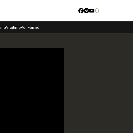
time
Vrojtime
Për Fëmijë