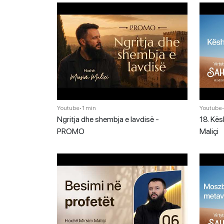
Youtube
•
1 min
Youtube
Ngritja dhe shembja e lavdisë -
18. Kësh
PROMO
Maliçi