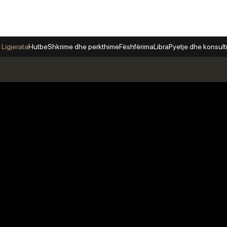
 Ligjerata
Hutbe
Shkrime dhe perkthime
Fëshfërima
Libra
Pyetje dhe konsul