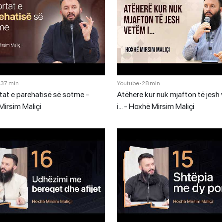
•
37 min
Youtube
•
28 min
tat e parehatisë së sotme -
Atëherë kur nuk mjafton të jesh
irsim Maliçi
i… - Hoxhë Mirsim Maliçi