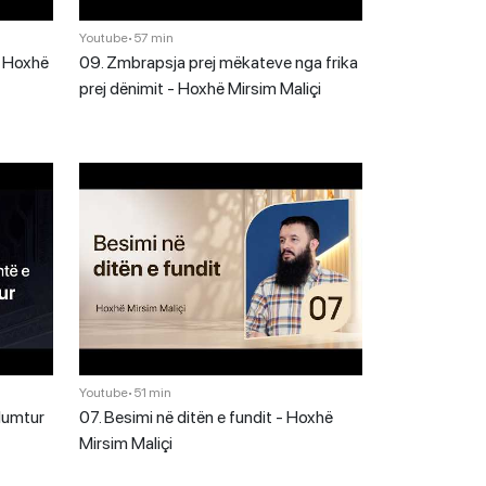
Youtube
•
57 min
 - Hoxhë
09. Zmbrapsja prej mëkateve nga frika
prej dënimit - Hoxhë Mirsim Maliçi
Youtube
•
51 min
 lumtur
07. Besimi në ditën e fundit - Hoxhë
Mirsim Maliçi