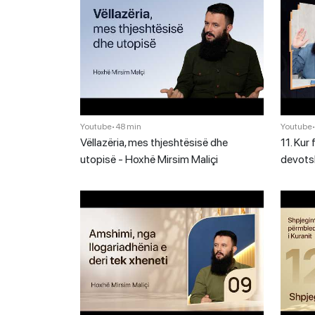
Youtube
•
48 min
Youtube
Vëllazëria, mes thjeshtësisë dhe
11. Kur 
utopisë - Hoxhë Mirsim Maliçi
devots