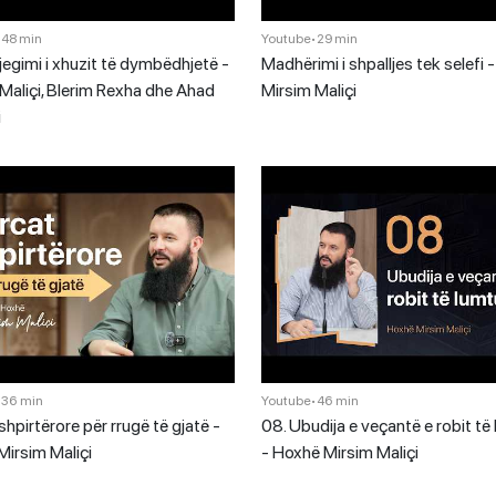
•
48 min
Youtube
•
29 min
jegimi i xhuzit të dymbëdhjetë -
Madhërimi i shpalljes tek selefi
Maliçi, Blerim Rexha dhe Ahad
Mirsim Maliçi
i
•
36 min
Youtube
•
46 min
shpirtërore për rrugë të gjatë -
08. Ubudija e veçantë e robit të
irsim Maliçi
- Hoxhë Mirsim Maliçi