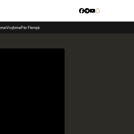
time
Vrojtime
Për Fëmijë