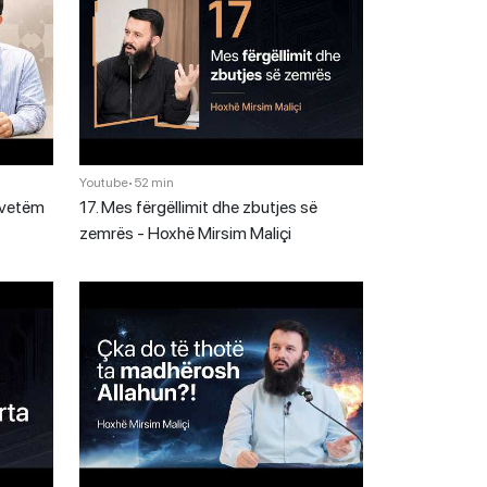
Youtube
•
52 min
 vetëm
17. Mes fërgëllimit dhe zbutjes së
zemrës - Hoxhë Mirsim Maliçi