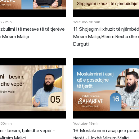
•
22 min
Youtube
•
58 min
zbulimi i të metave të të tjerëve
11. Shpjegimi i xhuzit të njëmbëd
 Mirsim Maliçi
Mirsim Maliçi, Blerim Rexha dhe
Durguti
•
50 min
Youtube
•
19 min
ni - besim, fjalë dhe vepër -
16. Moslakmimi i asaj që e pose
irsim Maliçi
tjerët - Hoxhë Mirsim Maliçi