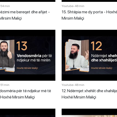
•
54 min
Youtube
•
48 min
ëzimi me bereqet dhe afijet -
15. Shtëpia me dy porta - Hoxh
irsim Maliçi
Mirsim Maliçi
•
51 min
Youtube
•
48 min
dosmëria për të ndjekur më të
12. Ndërmjet xhehlit dhe xhahilije
 Hoxhë Mirsim Maliçi
Hoxhë Mirsim Maliçi