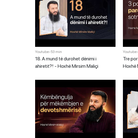
Youtube
•
53 min
Youtube
18. A mund të durohet dënimi i
Tre por
ahiretit?! - Hoxhë Mirsim Maliçi
Hoxhë M