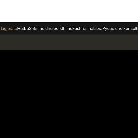
 Ligjerata
Hutbe
Shkrime dhe perkthime
Fëshfërima
Libra
Pyetje dhe konsul