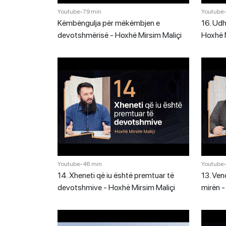
Youtube
•
79 min
Youtube
Këmbëngulja për mëkëmbjen e
16. Udh
devotshmërisë - Hoxhë Mirsim Maliçi
Hoxhë M
Youtube
•
46 min
Youtube
14. Xheneti që iu është premtuar të
13. Ven
devotshmive - Hoxhë Mirsim Maliçi
mirën -