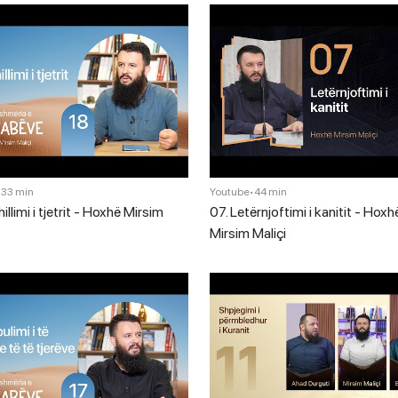
•
33 min
Youtube
•
44 min
illimi i tjetrit - Hoxhë Mirsim
07. Letërnjoftimi i kanitit - Hoxh
Mirsim Maliçi