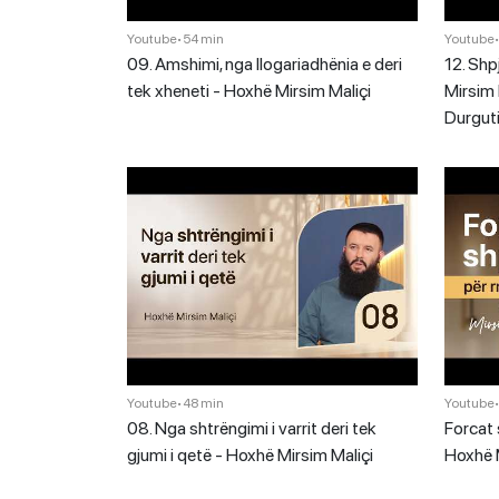
Youtube
•
54 min
Youtube
09. Amshimi, nga llogariadhënia e deri
12. Shp
tek xheneti - Hoxhë Mirsim Maliçi
Mirsim 
Durgut
Youtube
•
48 min
Youtube
08. Nga shtrëngimi i varrit deri tek
Forcat 
gjumi i qetë - Hoxhë Mirsim Maliçi
Hoxhë M