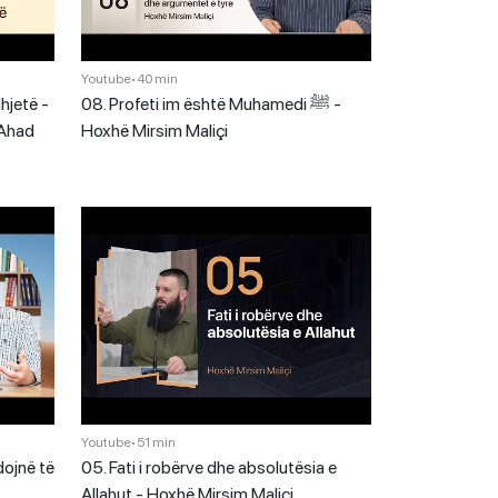
Youtube
•
40 min
hjetë -
08. Profeti im është Muhamedi ﷺ -
 Ahad
Hoxhë Mirsim Maliçi
Youtube
•
51 min
dojnë të
05. Fati i robërve dhe absolutësia e
Allahut - Hoxhë Mirsim Maliçi