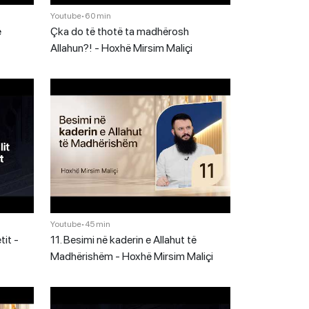
Youtube
•
60 min
ë
Çka do të thotë ta madhërosh
Allahun?! - Hoxhë Mirsim Maliçi
Youtube
•
45 min
tit -
11. Besimi në kaderin e Allahut të
Madhërishëm - Hoxhë Mirsim Maliçi