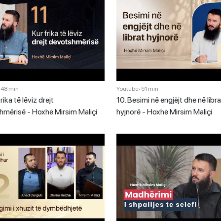
•
48 min
Youtube
•
51 min
frika të lëviz drejt
10. Besimi në engjëjt dhe në libra
hmërisë - Hoxhë Mirsim Maliçi
hyjnorë - Hoxhë Mirsim Maliçi