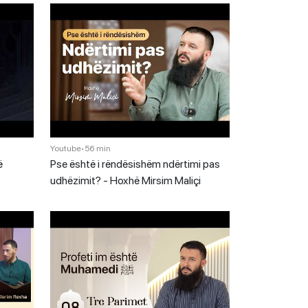
Youtube
•
56 min
ë
Pse është i rëndësishëm ndërtimi pas
udhëzimit? - Hoxhë Mirsim Maliçi