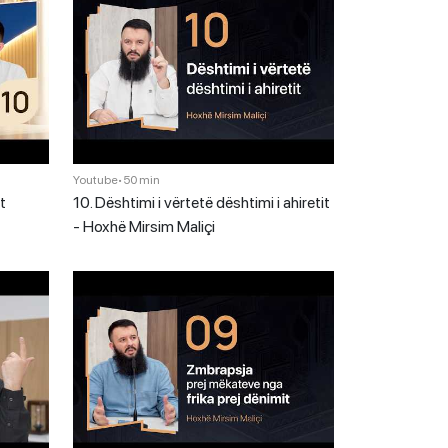
Youtube
•
50 min
t
10. Dështimi i vërtetë dështimi i ahiretit
- Hoxhë Mirsim Maliçi