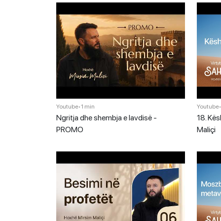
Youtube
•
1 min
Youtube
Ngritja dhe shembja e lavdisë -
18. Kësh
PROMO
Maliçi