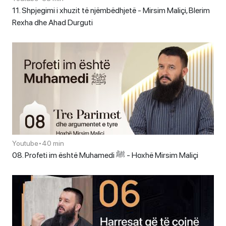
11. Shpjegimi i xhuzit të njëmbëdhjetë - Mirsim Maliçi, Blerim
Rexha dhe Ahad Durguti
Youtube
•
40 min
08. Profeti im është Muhamedi ﷺ - Hoxhë Mirsim Maliçi