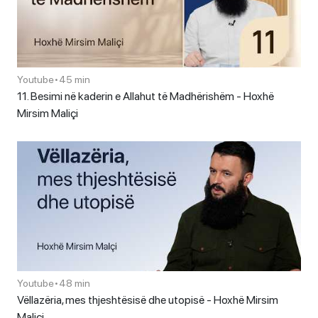
Youtube
•
45 min
11. Besimi në kaderin e Allahut të Madhërishëm - Hoxhë
Mirsim Maliçi
Youtube
•
48 min
Vëllazëria, mes thjeshtësisë dhe utopisë - Hoxhë Mirsim
Maliçi