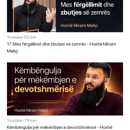
Youtube
•
52 min
17. Mes fërgëllimit dhe zbutjes së zemrës - Hoxhë Mirsim
Maliçi
Youtube
•
79 min
Këmbëngulja për mëkëmbjen e devotshmërisë - Hoxhë