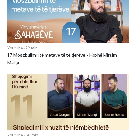
Youtube
•
22 min
17. Moszbulimi i të metave të të tjerëve - Hoxhë Mirsim
Maliçi
Youtube
•
58 min