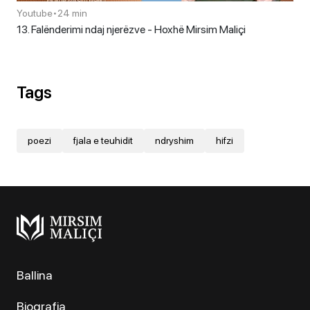
Youtube
•
24 min
13. Falënderimi ndaj njerëzve - Hoxhë Mirsim Maliçi
Tags
poezi
fjala e teuhidit
ndryshim
hifzi
Ballina
Biografia