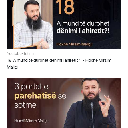
Youtube
•
53 min
18. A mund të durohet dënimi i ahiretit?! - Hoxhë Mirsim
Maliçi