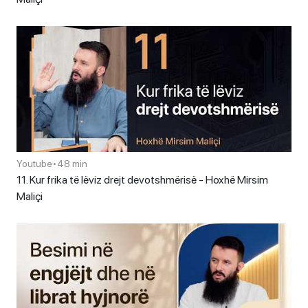
Youtube
•
48 min
11. Kur frika të lëviz drejt devotshmërisë - Hoxhë Mirsim
Maliçi