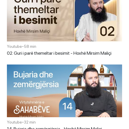
Youtube
•
58 min
02. Guri i parë themeltar i besimit - Hoxhë Mirsim Maliçi
Youtube
•
32 min
14. Bujaria dhe zemërgjërsia - Hoxhë Mirsim Maliçi