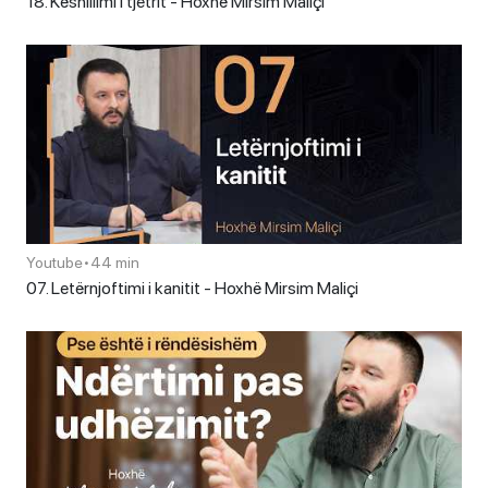
18. Këshillimi i tjetrit - Hoxhë Mirsim Maliçi
Youtube
•
44 min
07. Letërnjoftimi i kanitit - Hoxhë Mirsim Maliçi