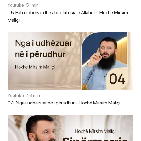
Youtube
•
51 min
05. Fati i robërve dhe absolutësia e Allahut - Hoxhë Mirsim
Maliçi
Youtube
•
46 min
04. Nga i udhëzuar në i përudhur - Hoxhë Mirsim Maliçi