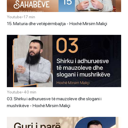
Youtube
•
17 min
15. Maturia dhe vetëpërmbajtja - Hoxhë Mirsim Maliçi
Youtube
•
40 min
03. Shirku i adhuruesve të mauzoleve dhe slogani i
mushrikëve - Hoxhë Mirsim Maliçi