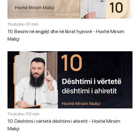
Youtube
•
51 min
10. Besimi në engjëjt dhe në librat hyjnorë - Hoxhë Mirsim
Maliçi
Youtube
•
50 min
10. Dështimi i vërtetë dështimi i ahiretit - Hoxhë Mirsim
Maliçi