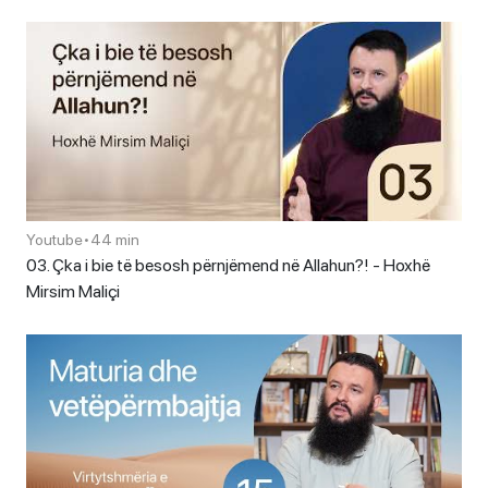
Youtube
•
44 min
03. Çka i bie të besosh përnjëmend në Allahun?! - Hoxhë
Mirsim Maliçi