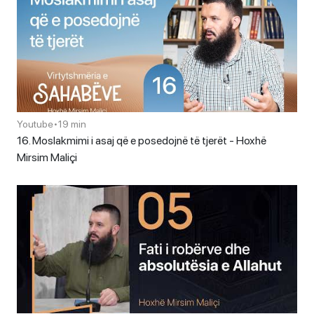
Youtube
•
19 min
16. Moslakmimi i asaj që e posedojnë të tjerët - Hoxhë
Mirsim Maliçi