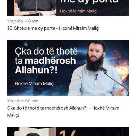
Youtube
•
48 min
15. Shtëpia me dy porta - Hoxhë Mirsim Maliçi
Youtube
•
60 min
Çka do të thotë ta madhërosh Allahun?! - Hoxhë Mirsim
Maliçi