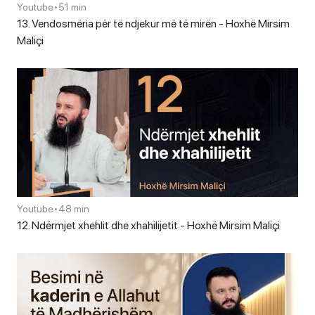
Youtube
•
51 min
13. Vendosmëria për të ndjekur më të mirën - Hoxhë Mirsim
Maliçi
Youtube
•
48 min
12. Ndërmjet xhehlit dhe xhahilijetit - Hoxhë Mirsim Maliçi