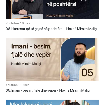
Youtube
•
46 min
06. Harresat që të çojnë në poshtërsi - Hoxhë Mirsim Maliçi
Youtube
•
50 min
05. Imani - besim, fjalë dhe vepër - Hoxhë Mirsim Maliçi