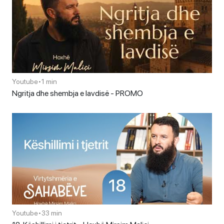
Youtube
•
1 min
Ngritja dhe shembja e lavdisë - PROMO
Youtube
•
33 min