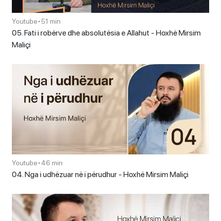
Youtube
•
51 min
05. Fati i robërve dhe absolutësia e Allahut - Hoxhë Mirsim
Maliçi
Youtube
•
46 min
04. Nga i udhëzuar në i përudhur - Hoxhë Mirsim Maliçi