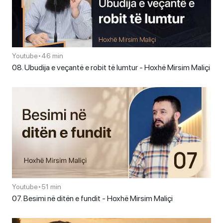
Youtube
•
46 min
08. Ubudija e veçantë e robit të lumtur - Hoxhë Mirsim Maliçi
Youtube
•
51 min
07. Besimi në ditën e fundit - Hoxhë Mirsim Maliçi