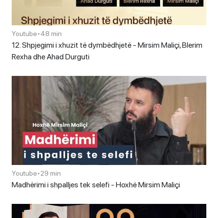
Youtube
•
48 min
12. Shpjegimi i xhuzit të dymbëdhjetë - Mirsim Maliçi, Blerim
Rexha dhe Ahad Durguti
Youtube
•
29 min
Madhërimi i shpalljes tek selefi - Hoxhë Mirsim Maliçi