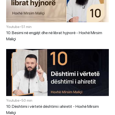
Youtube
•
51 min
10. Besimi në engjëjt dhe në librat hyjnorë - Hoxhë Mirsim
Maliçi
Youtube
•
50 min
10. Dështimi i vërtetë dështimi i ahiretit - Hoxhë Mirsim
Maliçi