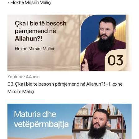
- Hoxhë Mirsim Maliçi
Youtube
•
44 min
03. Çka i bie të besosh përnjëmend në Allahun?! - Hoxhë
Mirsim Maliçi