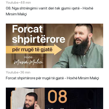
Youtube
•
48 min
08. Nga shtrëngimi i varrit deri tek gjumi i qetë - Hoxhë
Mirsim Maliçi
Youtube
•
36 min
Forcat shpirtërore për rrugë të gjatë - Hoxhë Mirsim Maliçi