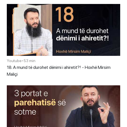
Youtube
•
53 min
18. A mund të durohet dënimi i ahiretit?! - Hoxhë Mirsim
Maliçi