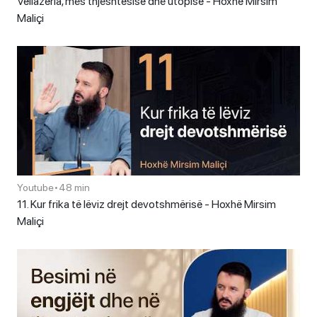
Vëllazëria, mes thjeshtësisë dhe utopisë - Hoxhë Mirsim
Maliçi
Youtube
•
48 min
11. Kur frika të lëviz drejt devotshmërisë - Hoxhë Mirsim
Maliçi