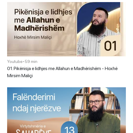
Youtube
•
59 min
01. Pikënisja e lidhjes me Allahun e Madhërishëm - Hoxhë
Mirsim Maliçi