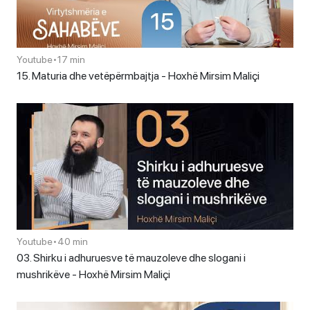
Youtube
•
17 min
15. Maturia dhe vetëpërmbajtja - Hoxhë Mirsim Maliçi
Youtube
•
40 min
03. Shirku i adhuruesve të mauzoleve dhe slogani i
mushrikëve - Hoxhë Mirsim Maliçi