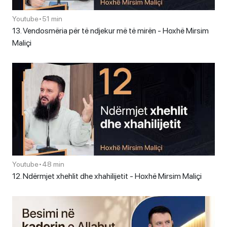
Youtube
•
51 min
13. Vendosmëria për të ndjekur më të mirën - Hoxhë Mirsim
Maliçi
Youtube
•
48 min
12. Ndërmjet xhehlit dhe xhahilijetit - Hoxhë Mirsim Maliçi