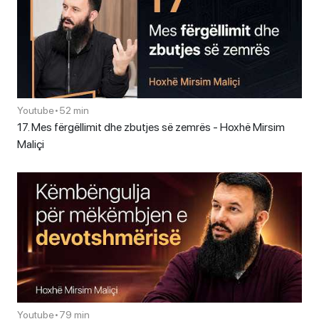
Youtube
•
52 min
17. Mes fërgëllimit dhe zbutjes së zemrës - Hoxhë Mirsim
Maliçi
Youtube
•
79 min