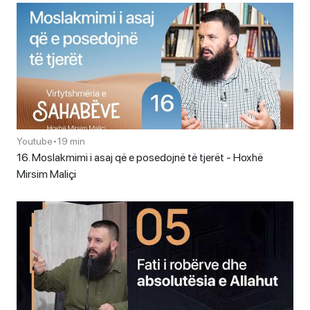
Youtube
•
19 min
16. Moslakmimi i asaj që e posedojnë të tjerët - Hoxhë
Mirsim Maliçi