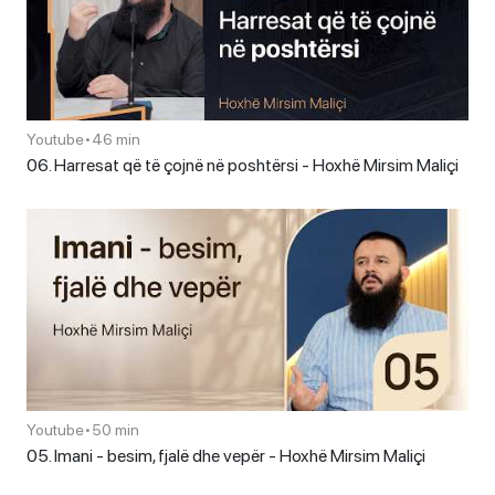
Youtube
•
46 min
06. Harresat që të çojnë në poshtërsi - Hoxhë Mirsim Maliçi
Youtube
•
50 min
05. Imani - besim, fjalë dhe vepër - Hoxhë Mirsim Maliçi