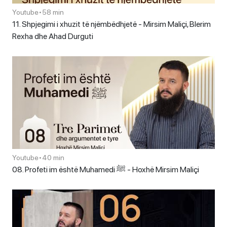
Youtube
•
58 min
11. Shpjegimi i xhuzit të njëmbëdhjetë - Mirsim Maliçi, Blerim
Rexha dhe Ahad Durguti
Youtube
•
40 min
08. Profeti im është Muhamedi ﷺ - Hoxhë Mirsim Maliçi