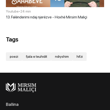
Youtube
•
24 min
13. Falënderimi ndaj njerëzve - Hoxhë Mirsim Maliçi
Tags
poezi
fjala e teuhidit
ndryshim
hifzi
Ballina