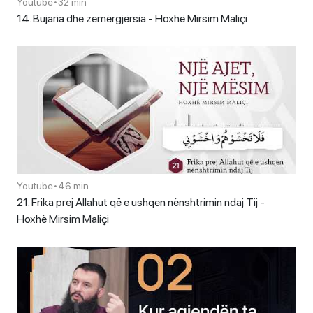
Youtube
•
32 min
14. Bujaria dhe zemërgjërsia - Hoxhë Mirsim Maliçi
Youtube
•
46 min
21. Frika prej Allahut që e ushqen nënshtrimin ndaj Tij -
Hoxhë Mirsim Maliçi