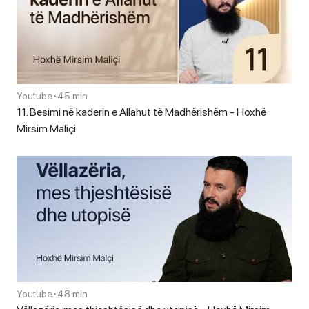
Youtube
•
45 min
11. Besimi në kaderin e Allahut të Madhërishëm - Hoxhë
Mirsim Maliçi
Youtube
•
48 min