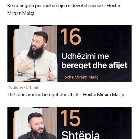
Këmbëngulja për mëkëmbjen e devotshmërisë - Hoxhë
Mirsim Maliçi
Youtube
•
54 min
16. Udhëzimi me bereqet dhe afijet - Hoxhë Mirsim Maliçi