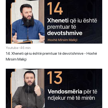
Youtube
•
46 min
14. Xheneti që iu është premtuar të devotshmive - Hoxhë
Mirsim Maliçi