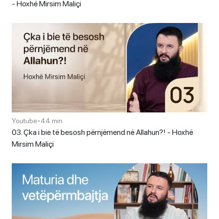
- Hoxhë Mirsim Maliçi
Youtube
•
44 min
03. Çka i bie të besosh përnjëmend në Allahun?! - Hoxhë
Mirsim Maliçi