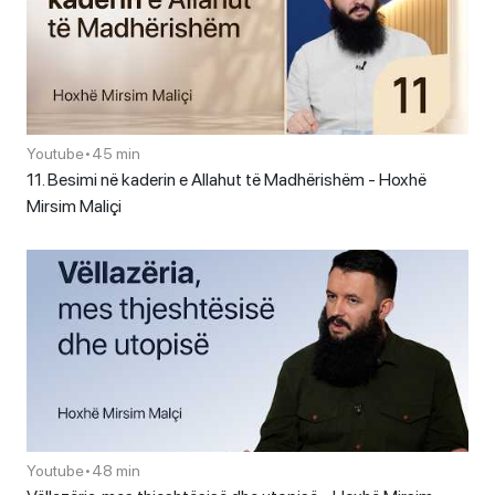
Youtube
•
45 min
11. Besimi në kaderin e Allahut të Madhërishëm - Hoxhë
Mirsim Maliçi
Youtube
•
48 min