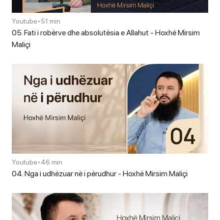
Youtube
•
51 min
05. Fati i robërve dhe absolutësia e Allahut - Hoxhë Mirsim
Maliçi
Youtube
•
46 min
04. Nga i udhëzuar në i përudhur - Hoxhë Mirsim Maliçi