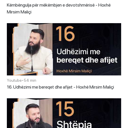
Këmbëngulja për mëkëmbjen e devotshmërisë - Hoxhë
Mirsim Maliçi
Youtube
•
54 min
16. Udhëzimi me bereqet dhe afijet - Hoxhë Mirsim Maliçi