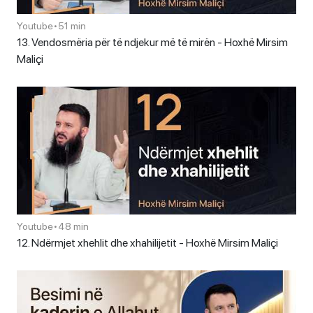
Youtube
•
51 min
13. Vendosmëria për të ndjekur më të mirën - Hoxhë Mirsim
Maliçi
Youtube
•
48 min
12. Ndërmjet xhehlit dhe xhahilijetit - Hoxhë Mirsim Maliçi