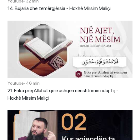
Youtube
•
32 min
14. Bujaria dhe zemërgjërsia - Hoxhë Mirsim Maliçi
Youtube
•
46 min
21. Frika prej Allahut që e ushqen nënshtrimin ndaj Tij -
Hoxhë Mirsim Maliçi