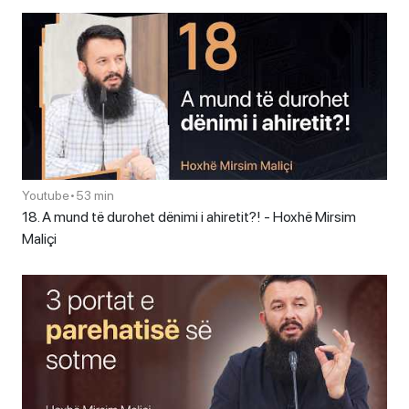
Youtube
•
53 min
18. A mund të durohet dënimi i ahiretit?! - Hoxhë Mirsim
Maliçi