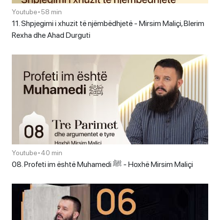
Youtube
•
58 min
11. Shpjegimi i xhuzit të njëmbëdhjetë - Mirsim Maliçi, Blerim
Rexha dhe Ahad Durguti
Youtube
•
40 min
08. Profeti im është Muhamedi ﷺ - Hoxhë Mirsim Maliçi