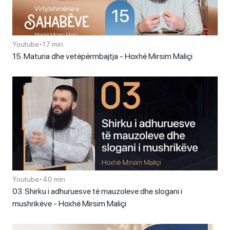
Youtube
•
17 min
15. Maturia dhe vetëpërmbajtja - Hoxhë Mirsim Maliçi
Youtube
•
40 min
03. Shirku i adhuruesve të mauzoleve dhe slogani i
mushrikëve - Hoxhë Mirsim Maliçi