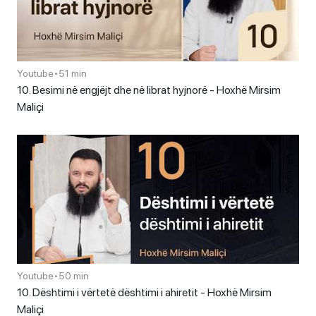
Youtube
•
51 min
10. Besimi në engjëjt dhe në librat hyjnorë - Hoxhë Mirsim
Maliçi
Youtube
•
50 min
10. Dështimi i vërtetë dështimi i ahiretit - Hoxhë Mirsim
Maliçi