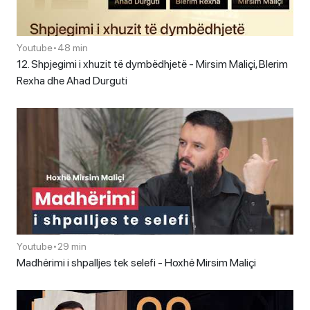
Youtube
•
48 min
12. Shpjegimi i xhuzit të dymbëdhjetë - Mirsim Maliçi, Blerim
Rexha dhe Ahad Durguti
Youtube
•
29 min
Madhërimi i shpalljes tek selefi - Hoxhë Mirsim Maliçi