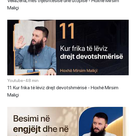
Vëllazëria, mes thjeshtësisë dhe utopisë - Hoxhë Mirsim
Maliçi
Youtube
•
48 min
11. Kur frika të lëviz drejt devotshmërisë - Hoxhë Mirsim
Maliçi