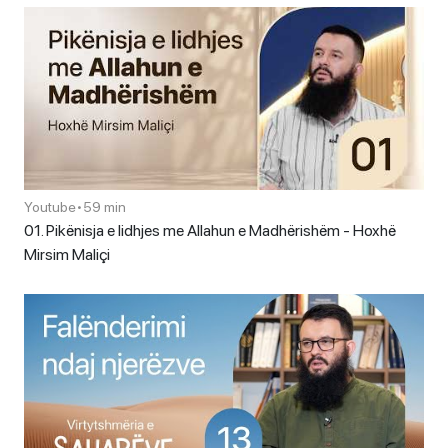
Youtube
•
59 min
01. Pikënisja e lidhjes me Allahun e Madhërishëm - Hoxhë
Mirsim Maliçi