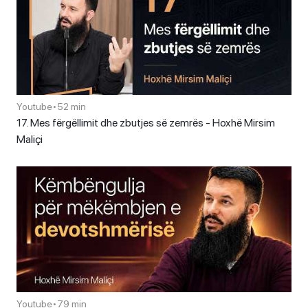
Youtube
•
52 min
17. Mes fërgëllimit dhe zbutjes së zemrës - Hoxhë Mirsim
Maliçi
Youtube
•
79 min