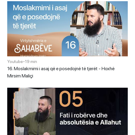
Youtube
•
19 min
16. Moslakmimi i asaj që e posedojnë të tjerët - Hoxhë
Mirsim Maliçi