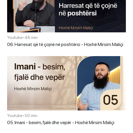
Youtube
•
46 min
06. Harresat që të çojnë në poshtërsi - Hoxhë Mirsim Maliçi
Youtube
•
50 min
05. Imani - besim, fjalë dhe vepër - Hoxhë Mirsim Maliçi