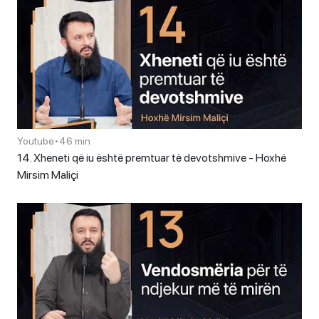
Youtube
•
46 min
14. Xheneti që iu është premtuar të devotshmive - Hoxhë
Mirsim Maliçi