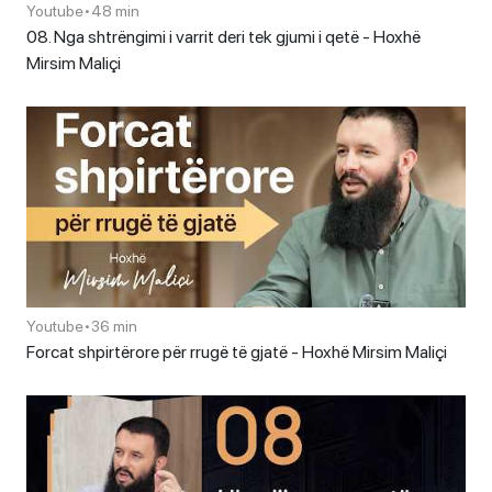
Youtube
•
48 min
08. Nga shtrëngimi i varrit deri tek gjumi i qetë - Hoxhë
Mirsim Maliçi
Youtube
•
36 min
Forcat shpirtërore për rrugë të gjatë - Hoxhë Mirsim Maliçi