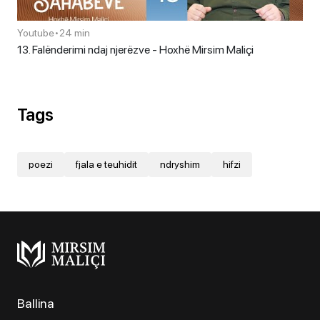
Youtube
•
24 min
13. Falënderimi ndaj njerëzve - Hoxhë Mirsim Maliçi
Tags
poezi
fjala e teuhidit
ndryshim
hifzi
Ballina