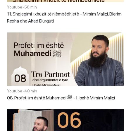
Youtube
•
58 min
11. Shpjegimi i xhuzit të njëmbëdhjetë - Mirsim Maliçi, Blerim
Rexha dhe Ahad Durguti
Youtube
•
40 min
08. Profeti im është Muhamedi ﷺ - Hoxhë Mirsim Maliçi