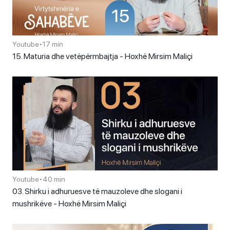
Youtube
•
17 min
15. Maturia dhe vetëpërmbajtja - Hoxhë Mirsim Maliçi
Youtube
•
40 min
03. Shirku i adhuruesve të mauzoleve dhe slogani i
mushrikëve - Hoxhë Mirsim Maliçi