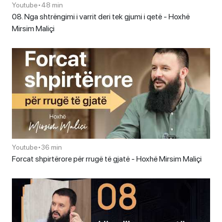
Youtube
•
48 min
08. Nga shtrëngimi i varrit deri tek gjumi i qetë - Hoxhë
Mirsim Maliçi
Youtube
•
36 min
Forcat shpirtërore për rrugë të gjatë - Hoxhë Mirsim Maliçi