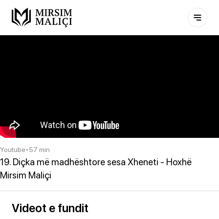
Youtube
•
57 min
19. Diçka më madhështore sesa Xheneti - Hoxhë
Mirsim Maliçi
Videot e fundit