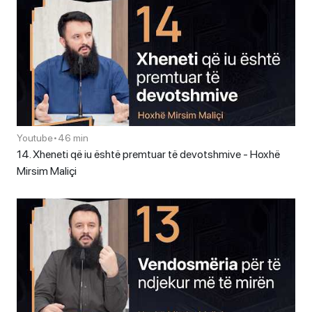
Youtube
•
46 min
14. Xheneti që iu është premtuar të devotshmive - Hoxhë
Mirsim Maliçi