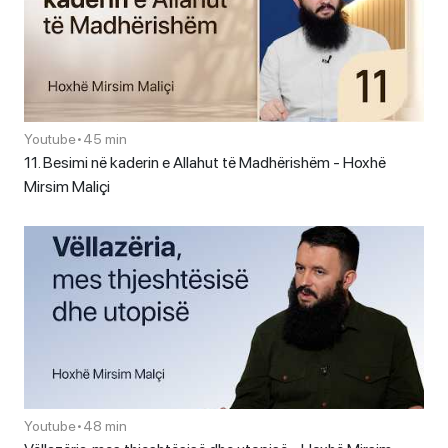
Youtube
•
45 min
11. Besimi në kaderin e Allahut të Madhërishëm - Hoxhë
Mirsim Maliçi
Youtube
•
48 min