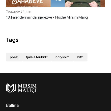
Youtube
•
24 min
13. Falënderimi ndaj njerëzve - Hoxhë Mirsim Maliçi
Tags
poezi
fjala e teuhidit
ndryshim
hifzi
Ballina