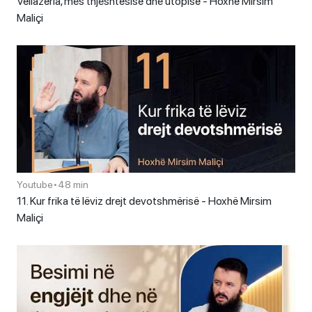
Vëllazëria, mes thjeshtësisë dhe utopisë - Hoxhë Mirsim
Maliçi
Youtube
•
48 min
11. Kur frika të lëviz drejt devotshmërisë - Hoxhë Mirsim
Maliçi