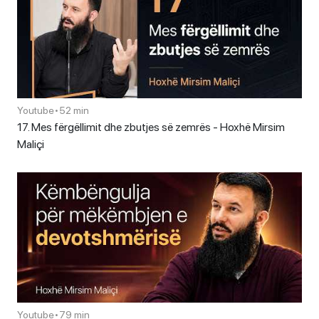
Youtube
•
52 min
17. Mes fërgëllimit dhe zbutjes së zemrës - Hoxhë Mirsim
Maliçi
Youtube
•
79 min