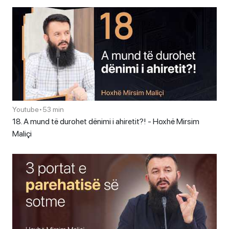
Youtube
•
53 min
18. A mund të durohet dënimi i ahiretit?! - Hoxhë Mirsim
Maliçi