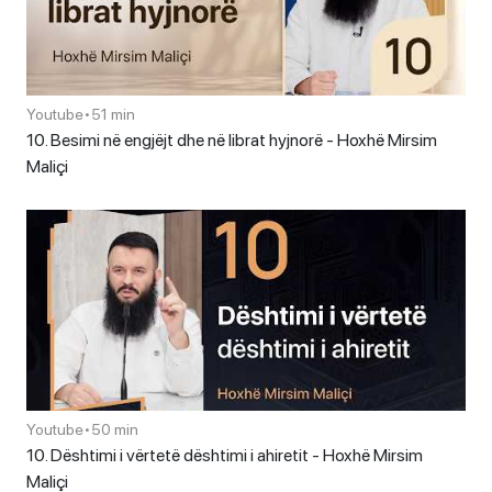
Youtube
•
51 min
10. Besimi në engjëjt dhe në librat hyjnorë - Hoxhë Mirsim
Maliçi
Youtube
•
50 min
10. Dështimi i vërtetë dështimi i ahiretit - Hoxhë Mirsim
Maliçi