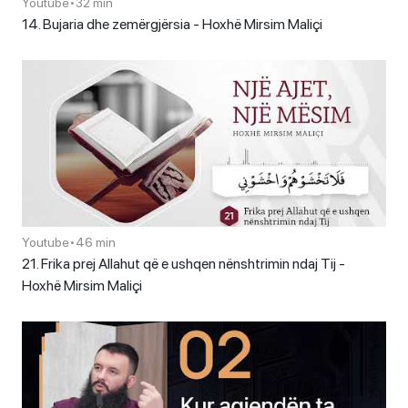
Youtube
•
32 min
14. Bujaria dhe zemërgjërsia - Hoxhë Mirsim Maliçi
Youtube
•
46 min
21. Frika prej Allahut që e ushqen nënshtrimin ndaj Tij -
Hoxhë Mirsim Maliçi