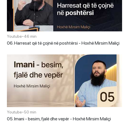
Youtube
•
46 min
06. Harresat që të çojnë në poshtërsi - Hoxhë Mirsim Maliçi
Youtube
•
50 min
05. Imani - besim, fjalë dhe vepër - Hoxhë Mirsim Maliçi