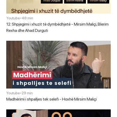
Youtube
•
48 min
12. Shpjegimi i xhuzit të dymbëdhjetë - Mirsim Maliçi, Blerim
Rexha dhe Ahad Durguti
Youtube
•
29 min
Madhërimi i shpalljes tek selefi - Hoxhë Mirsim Maliçi