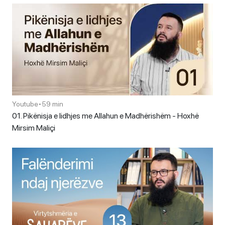
Youtube
•
59 min
01. Pikënisja e lidhjes me Allahun e Madhërishëm - Hoxhë
Mirsim Maliçi