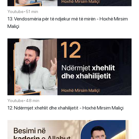
Youtube
•
51 min
13. Vendosmëria për të ndjekur më të mirën - Hoxhë Mirsim
Maliçi
Youtube
•
48 min
12. Ndërmjet xhehlit dhe xhahilijetit - Hoxhë Mirsim Maliçi