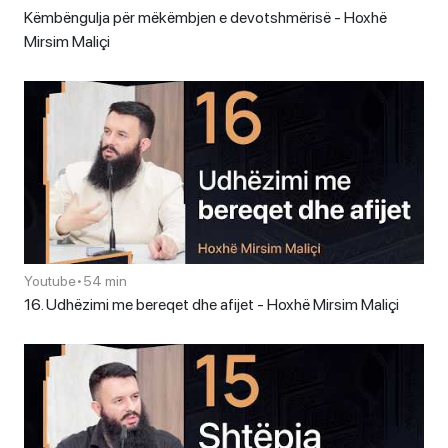
Këmbëngulja për mëkëmbjen e devotshmërisë - Hoxhë
Mirsim Maliçi
Youtube
•
54 min
16. Udhëzimi me bereqet dhe afijet - Hoxhë Mirsim Maliçi