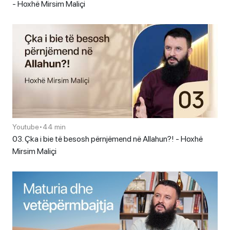
- Hoxhë Mirsim Maliçi
Youtube
•
44 min
03. Çka i bie të besosh përnjëmend në Allahun?! - Hoxhë
Mirsim Maliçi