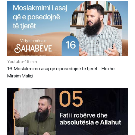
Youtube
•
19 min
16. Moslakmimi i asaj që e posedojnë të tjerët - Hoxhë
Mirsim Maliçi