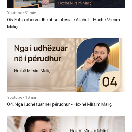
Youtube
•
51 min
05. Fati i robërve dhe absolutësia e Allahut - Hoxhë Mirsim
Maliçi
Youtube
•
46 min
04. Nga i udhëzuar në i përudhur - Hoxhë Mirsim Maliçi