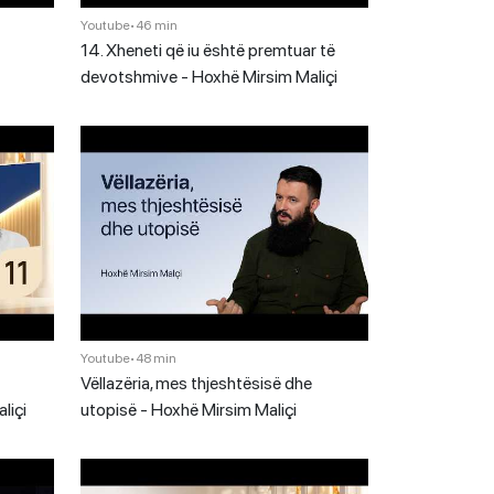
Youtube
•
46 min
14. Xheneti që iu është premtuar të
devotshmive - Hoxhë Mirsim Maliçi
Youtube
•
48 min
Vëllazëria, mes thjeshtësisë dhe
liçi
utopisë - Hoxhë Mirsim Maliçi