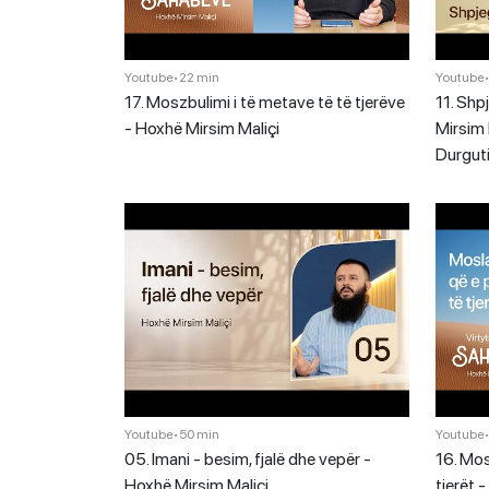
Youtube
•
22 min
Youtube
17. Moszbulimi i të metave të të tjerëve
11. Shp
- Hoxhë Mirsim Maliçi
Mirsim 
Durgut
Youtube
•
50 min
Youtube
05. Imani - besim, fjalë dhe vepër -
16. Mos
Hoxhë Mirsim Maliçi
tjerët 