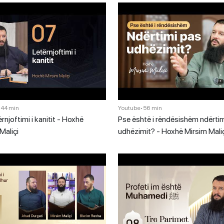
•
44 min
Youtube
•
56 min
ërnjoftimi i kanitit - Hoxhë
Pse është i rëndësishëm ndërti
Maliçi
udhëzimit? - Hoxhë Mirsim Mali