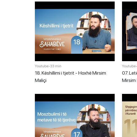
Youtube
•
33 min
Youtube
18. Këshillimi i tjetrit - Hoxhë Mirsim
07. Let
Maliçi
Mirsim 