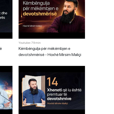
Youtube
•
79 min
së
Këmbëngulja për mëkëmbjen e
devotshmërisë - Hoxhë Mirsim Maliçi