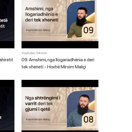
Youtube
•
54 min
ahiretit
09. Amshimi, nga llogariadhënia e deri
tek xheneti - Hoxhë Mirsim Maliçi