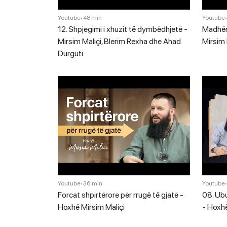
Youtube
•
48 min
Youtube
12. Shpjegimi i xhuzit të dymbëdhjetë -
Madhëri
Mirsim Maliçi, Blerim Rexha dhe Ahad
Mirsim 
Durguti
Youtube
•
36 min
Youtube
Forcat shpirtërore për rrugë të gjatë -
08. Ubu
Hoxhë Mirsim Maliçi
- Hoxhë