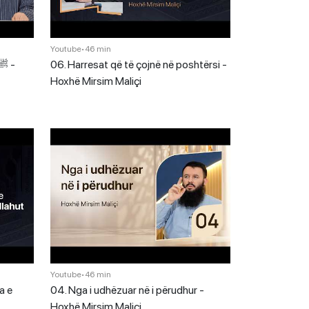
Youtube
•
46 min
06. Harresat që të çojnë në poshtërsi -
Hoxhë Mirsim Maliçi
Youtube
•
46 min
a e
04. Nga i udhëzuar në i përudhur -
Hoxhë Mirsim Maliçi