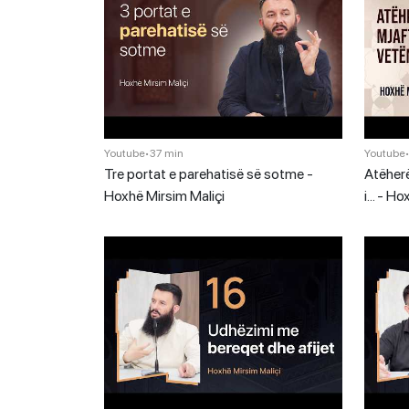
Youtube
•
37 min
Youtube
Tre portat e parehatisë së sotme -
Atëherë
Hoxhë Mirsim Maliçi
i… - Ho