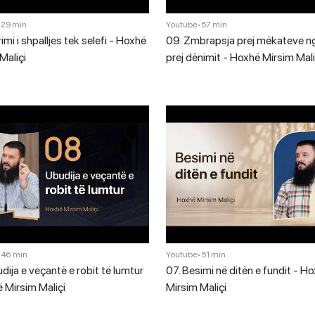
•
29 min
Youtube
•
57 min
mi i shpalljes tek selefi - Hoxhë
09. Zmbrapsja prej mëkateve ng
Maliçi
prej dënimit - Hoxhë Mirsim Mali
•
46 min
Youtube
•
51 min
dija e veçantë e robit të lumtur
07. Besimi në ditën e fundit - H
 Mirsim Maliçi
Mirsim Maliçi