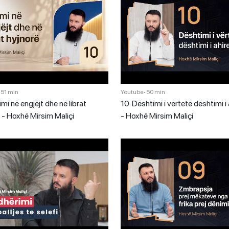
•
51 min
Youtube
•
50 min
imi në engjëjt dhe në librat
10. Dështimi i vërtetë dështimi i 
 - Hoxhë Mirsim Maliçi
- Hoxhë Mirsim Maliçi