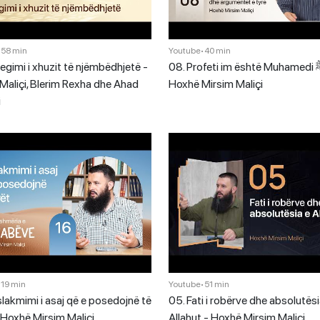
•
58 min
Youtube
•
40 min
jegimi i xhuzit të njëmbëdhjetë -
08. Profeti im është Muhamedi ﷺ -
Maliçi, Blerim Rexha dhe Ahad
Hoxhë Mirsim Maliçi
i
•
19 min
Youtube
•
51 min
lakmimi i asaj që e posedojnë të
05. Fati i robërve dhe absolutësi
- Hoxhë Mirsim Maliçi
Allahut - Hoxhë Mirsim Maliçi