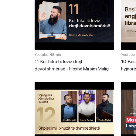
Youtube
•
48 min
Youtube
11. Kur frika të lëviz drejt
10. Bes
devotshmërisë - Hoxhë Mirsim Maliçi
hyjnorë