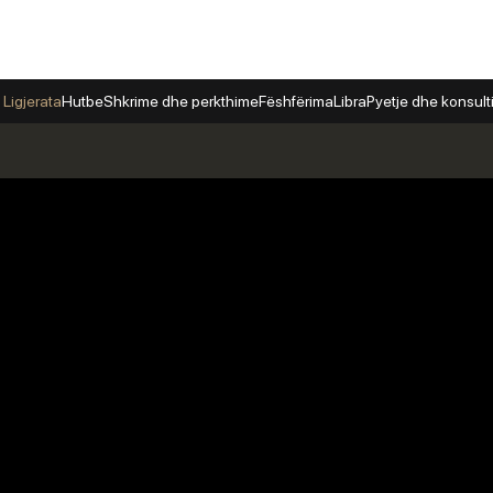
 Ligjerata
Hutbe
Shkrime dhe perkthime
Fëshfërima
Libra
Pyetje dhe konsul