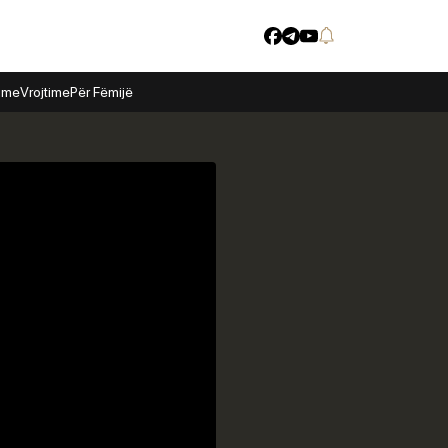
time
Vrojtime
Për Fëmijë