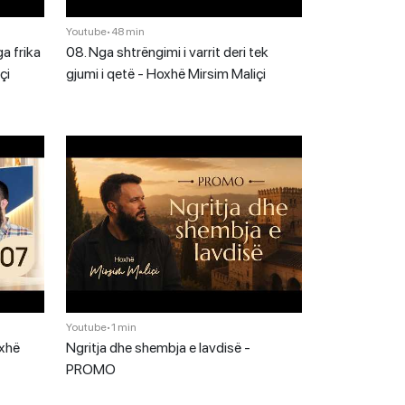
Youtube
•
48 min
a frika
08. Nga shtrëngimi i varrit deri tek
çi
gjumi i qetë - Hoxhë Mirsim Maliçi
Youtube
•
1 min
oxhë
Ngritja dhe shembja e lavdisë -
PROMO