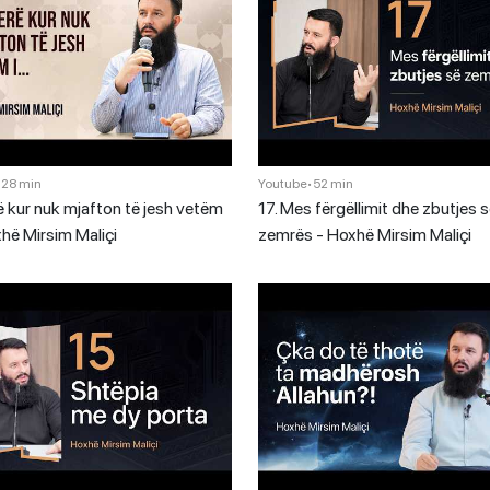
•
28 min
Youtube
•
52 min
 kur nuk mjafton të jesh vetëm
17. Mes fërgëllimit dhe zbutjes 
xhë Mirsim Maliçi
zemrës - Hoxhë Mirsim Maliçi