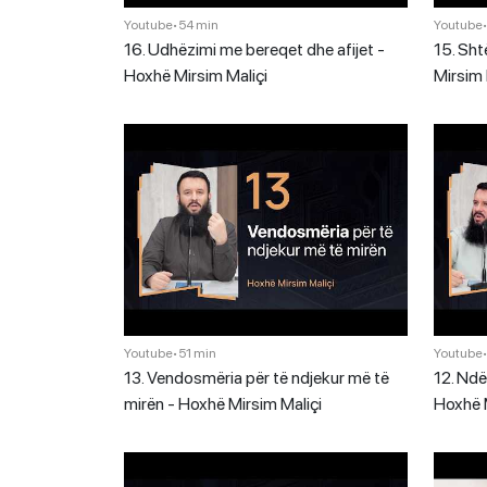
Youtube
•
54 min
Youtube
16. Udhëzimi me bereqet dhe afijet -
15. Sht
Hoxhë Mirsim Maliçi
Mirsim 
Youtube
•
51 min
Youtube
13. Vendosmëria për të ndjekur më të
12. Ndë
mirën - Hoxhë Mirsim Maliçi
Hoxhë M