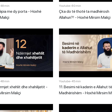
•
48 min
Youtube
•
60 min
ëpia me dy porta - Hoxhë
Çka do të thotë ta madhërosh
Maliçi
Allahun?! - Hoxhë Mirsim Maliçi
•
48 min
Youtube
•
45 min
rmjet xhehlit dhe xhahilijetit -
11. Besimi në kaderin e Allahut të
irsim Maliçi
Madhërishëm - Hoxhë Mirsim Ma