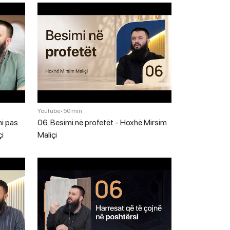
Youtube
•
50 min
mi pas
06. Besimi në profetët - Hoxhë Mirsim
çi
Maliçi