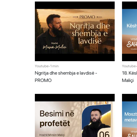
Youtube
•
1 min
Youtube
Ngritja dhe shembja e lavdisë -
18. Kësh
PROMO
Maliçi