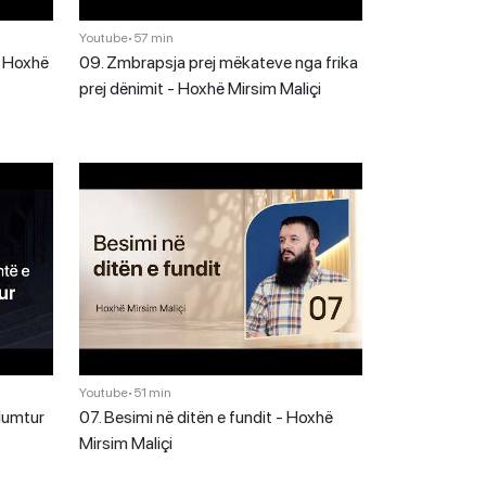
Youtube
•
57 min
 - Hoxhë
09. Zmbrapsja prej mëkateve nga frika
prej dënimit - Hoxhë Mirsim Maliçi
Youtube
•
51 min
 lumtur
07. Besimi në ditën e fundit - Hoxhë
Mirsim Maliçi