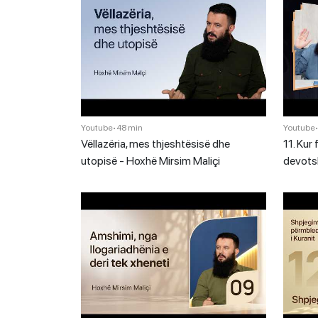
Youtube
•
48 min
Youtube
Vëllazëria, mes thjeshtësisë dhe
11. Kur 
utopisë - Hoxhë Mirsim Maliçi
devots