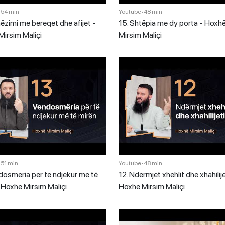
•
54 min
Youtube
•
48 min
ëzimi me bereqet dhe afijet -
15. Shtëpia me dy porta - Hoxh
irsim Maliçi
Mirsim Maliçi
•
51 min
Youtube
•
48 min
dosmëria për të ndjekur më të
12. Ndërmjet xhehlit dhe xhahilije
 Hoxhë Mirsim Maliçi
Hoxhë Mirsim Maliçi