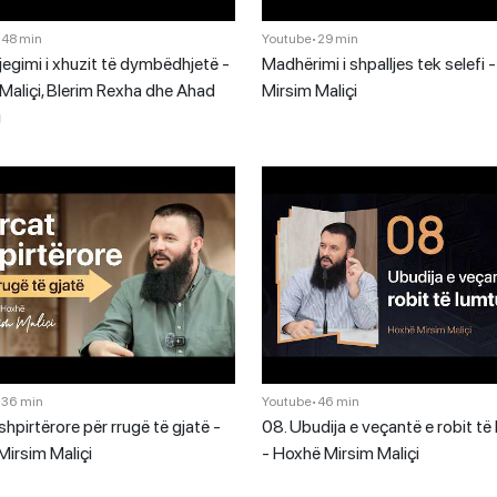
•
48 min
Youtube
•
29 min
jegimi i xhuzit të dymbëdhjetë -
Madhërimi i shpalljes tek selefi
Maliçi, Blerim Rexha dhe Ahad
Mirsim Maliçi
i
•
36 min
Youtube
•
46 min
shpirtërore për rrugë të gjatë -
08. Ubudija e veçantë e robit të
irsim Maliçi
- Hoxhë Mirsim Maliçi