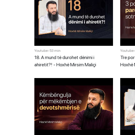
Youtube
•
53 min
Youtube
18. A mund të durohet dënimi i
Tre por
ahiretit?! - Hoxhë Mirsim Maliçi
Hoxhë M