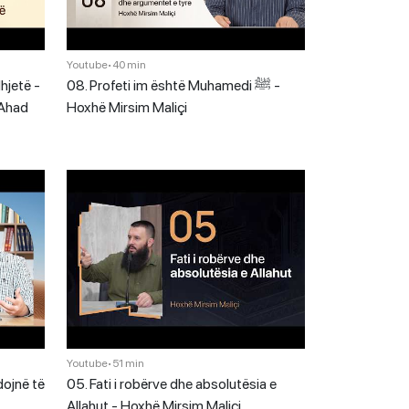
Youtube
•
40 min
hjetë -
08. Profeti im është Muhamedi ﷺ -
 Ahad
Hoxhë Mirsim Maliçi
Youtube
•
51 min
dojnë të
05. Fati i robërve dhe absolutësia e
Allahut - Hoxhë Mirsim Maliçi