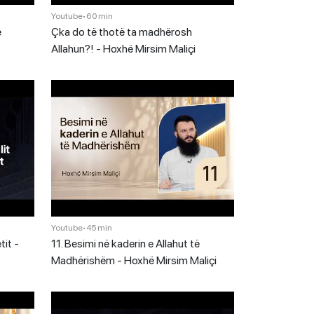
Youtube
•
60 min
ë
Çka do të thotë ta madhërosh
Allahun?! - Hoxhë Mirsim Maliçi
Youtube
•
45 min
tit -
11. Besimi në kaderin e Allahut të
Madhërishëm - Hoxhë Mirsim Maliçi