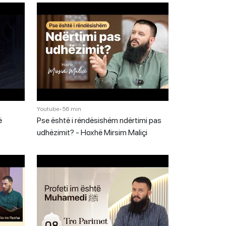
Youtube
•
56 min
ë
Pse është i rëndësishëm ndërtimi pas
udhëzimit? - Hoxhë Mirsim Maliçi