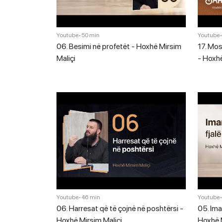
Youtube
•
50 min
Youtube
06. Besimi në profetët - Hoxhë Mirsim
17. Mos
Maliçi
- Hoxhë
Youtube
•
46 min
Youtube
06. Harresat që të çojnë në poshtërsi -
05. Ima
Hoxhë Mirsim Maliçi
Hoxhë M