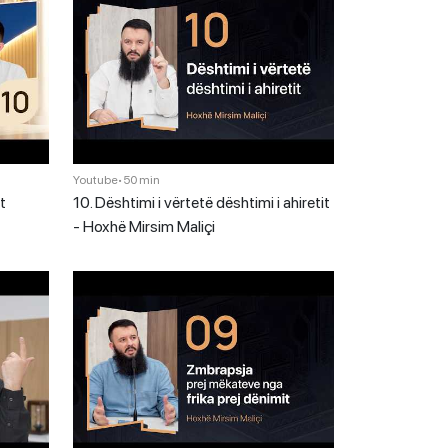
Youtube
•
50 min
t
10. Dështimi i vërtetë dështimi i ahiretit
- Hoxhë Mirsim Maliçi