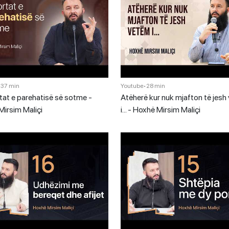
•
37 min
Youtube
•
28 min
tat e parehatisë së sotme -
Atëherë kur nuk mjafton të jesh
irsim Maliçi
i… - Hoxhë Mirsim Maliçi