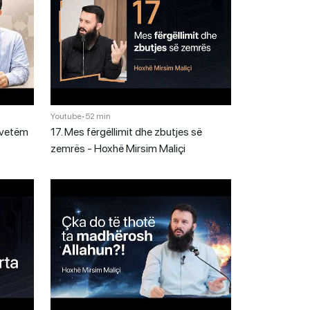
Youtube
•
52 min
 vetëm
17. Mes fërgëllimit dhe zbutjes së
zemrës - Hoxhë Mirsim Maliçi