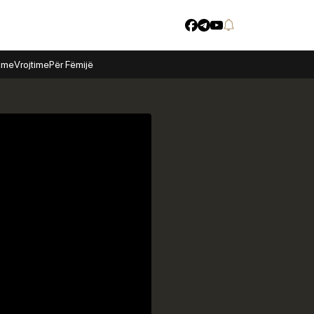
time
Vrojtime
Për Fëmijë