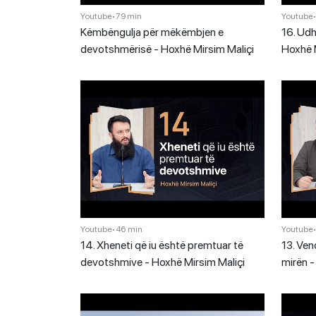
Youtube
•
79 min
Youtube
Këmbëngulja për mëkëmbjen e
16. Udh
devotshmërisë - Hoxhë Mirsim Maliçi
Hoxhë M
Youtube
•
46 min
Youtube
14. Xheneti që iu është premtuar të
13. Ven
devotshmive - Hoxhë Mirsim Maliçi
mirën -