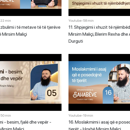
•
22 min
Youtube
•
58 min
zbulimi i të metave të të tjerëve
11. Shpjegimi i xhuzit të njëmbëd
 Mirsim Maliçi
Mirsim Maliçi, Blerim Rexha dhe
Durguti
•
50 min
Youtube
•
19 min
ni - besim, fjalë dhe vepër -
16. Moslakmimi i asaj që e pose
irsim Maliçi
tjerët - Hoxhë Mirsim Maliçi