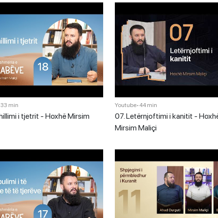
•
33 min
Youtube
•
44 min
illimi i tjetrit - Hoxhë Mirsim
07. Letërnjoftimi i kanitit - Hoxh
Mirsim Maliçi