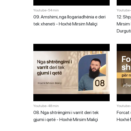
Youtube
•
54 min
Youtube
09. Amshimi, nga llogariadhënia e deri
12. Shp
tek xheneti - Hoxhë Mirsim Maliçi
Mirsim 
Durgut
Youtube
•
48 min
Youtube
08. Nga shtrëngimi i varrit deri tek
Forcat 
gjumi i qetë - Hoxhë Mirsim Maliçi
Hoxhë M