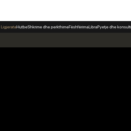
 Ligjerata
Hutbe
Shkrime dhe perkthime
Fëshfërima
Libra
Pyetje dhe konsul