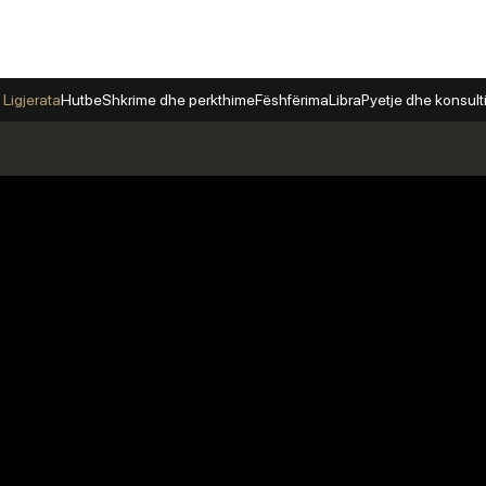
 Ligjerata
Hutbe
Shkrime dhe perkthime
Fëshfërima
Libra
Pyetje dhe konsul