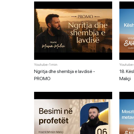
Youtube
•
1 min
Youtube
Ngritja dhe shembja e lavdisë -
18. Kësh
PROMO
Maliçi