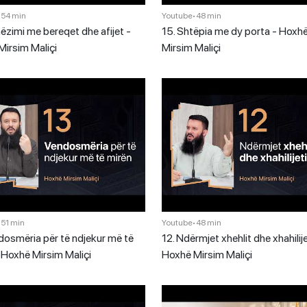
•
54 min
Youtube
•
48 min
ëzimi me bereqet dhe afijet -
15. Shtëpia me dy porta - Hoxh
irsim Maliçi
Mirsim Maliçi
•
51 min
Youtube
•
48 min
dosmëria për të ndjekur më të
12. Ndërmjet xhehlit dhe xhahilije
 Hoxhë Mirsim Maliçi
Hoxhë Mirsim Maliçi