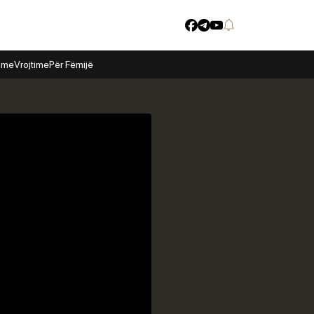
time
Vrojtime
Për Fëmijë