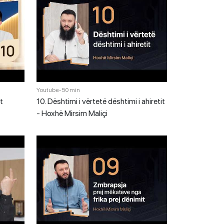
Youtube
•
50 min
t
10. Dështimi i vërtetë dështimi i ahiretit
- Hoxhë Mirsim Maliçi