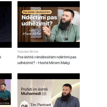
Youtube
•
56 min
ë
Pse është i rëndësishëm ndërtimi pas
udhëzimit? - Hoxhë Mirsim Maliçi