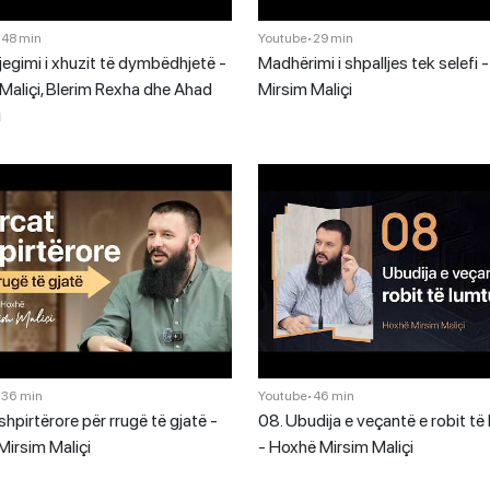
•
48 min
Youtube
•
29 min
jegimi i xhuzit të dymbëdhjetë -
Madhërimi i shpalljes tek selefi
Maliçi, Blerim Rexha dhe Ahad
Mirsim Maliçi
i
•
36 min
Youtube
•
46 min
shpirtërore për rrugë të gjatë -
08. Ubudija e veçantë e robit të
irsim Maliçi
- Hoxhë Mirsim Maliçi