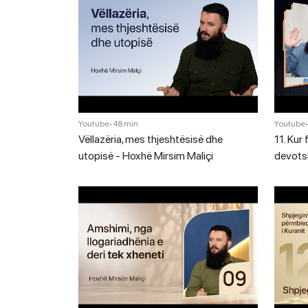
Youtube
•
48 min
Youtube
Vëllazëria, mes thjeshtësisë dhe
11. Kur 
utopisë - Hoxhë Mirsim Maliçi
devots