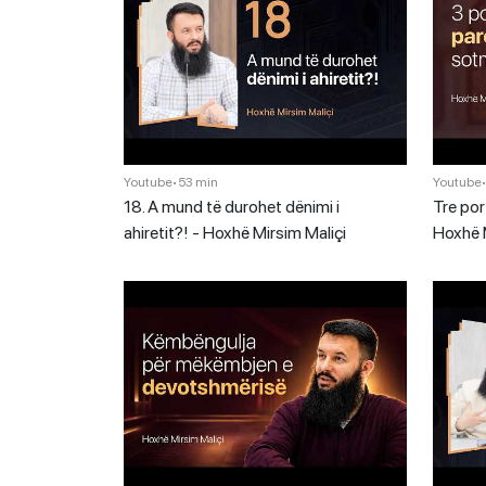
Youtube
•
53 min
Youtube
18. A mund të durohet dënimi i
Tre por
ahiretit?! - Hoxhë Mirsim Maliçi
Hoxhë M