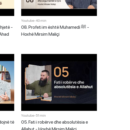
Youtube
•
40 min
hjetë -
08. Profeti im është Muhamedi ﷺ -
 Ahad
Hoxhë Mirsim Maliçi
Youtube
•
51 min
dojnë të
05. Fati i robërve dhe absolutësia e
Allahut - Hoxhë Mirsim Maliçi