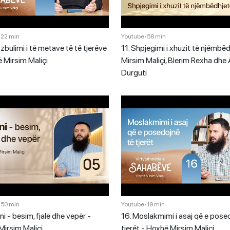
•
22 min
Youtube
•
58 min
zbulimi i të metave të të tjerëve
11. Shpjegimi i xhuzit të njëmbëd
 Mirsim Maliçi
Mirsim Maliçi, Blerim Rexha dhe
Durguti
•
50 min
Youtube
•
19 min
ni - besim, fjalë dhe vepër -
16. Moslakmimi i asaj që e pose
irsim Maliçi
tjerët - Hoxhë Mirsim Maliçi