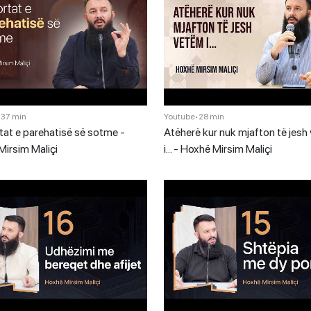
•
37 min
Youtube
•
28 min
tat e parehatisë së sotme -
Atëherë kur nuk mjafton të jesh
irsim Maliçi
i… - Hoxhë Mirsim Maliçi