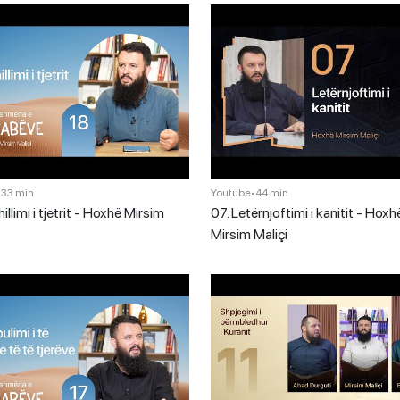
•
33 min
Youtube
•
44 min
illimi i tjetrit - Hoxhë Mirsim
07. Letërnjoftimi i kanitit - Hoxh
Mirsim Maliçi