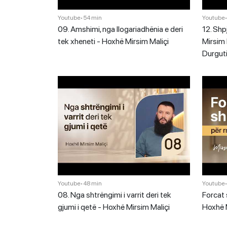
Youtube
•
54 min
Youtube
09. Amshimi, nga llogariadhënia e deri
12. Shp
tek xheneti - Hoxhë Mirsim Maliçi
Mirsim 
Durgut
Youtube
•
48 min
Youtube
08. Nga shtrëngimi i varrit deri tek
Forcat 
gjumi i qetë - Hoxhë Mirsim Maliçi
Hoxhë M