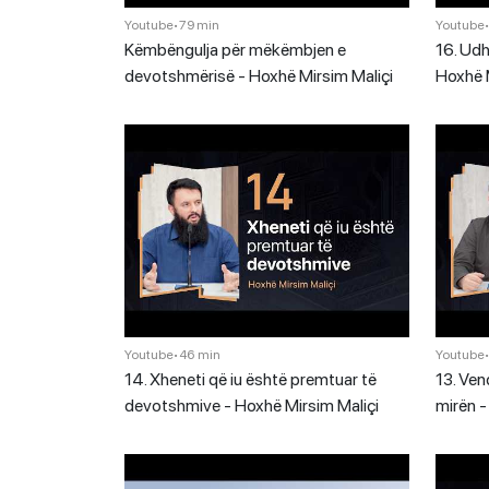
Youtube
•
79 min
Youtube
Këmbëngulja për mëkëmbjen e
16. Udh
devotshmërisë - Hoxhë Mirsim Maliçi
Hoxhë M
Youtube
•
46 min
Youtube
14. Xheneti që iu është premtuar të
13. Ven
devotshmive - Hoxhë Mirsim Maliçi
mirën -