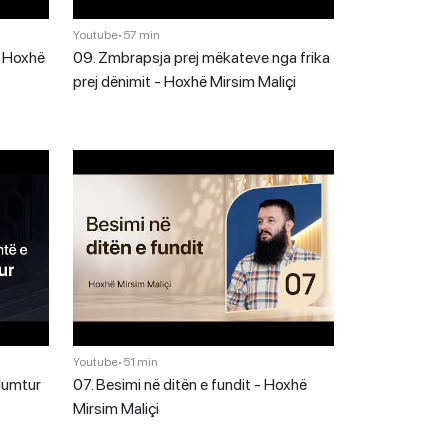
Youtube
•
57 min
 - Hoxhë
09. Zmbrapsja prej mëkateve nga frika
prej dënimit - Hoxhë Mirsim Maliçi
Youtube
•
51 min
 lumtur
07. Besimi në ditën e fundit - Hoxhë
Mirsim Maliçi