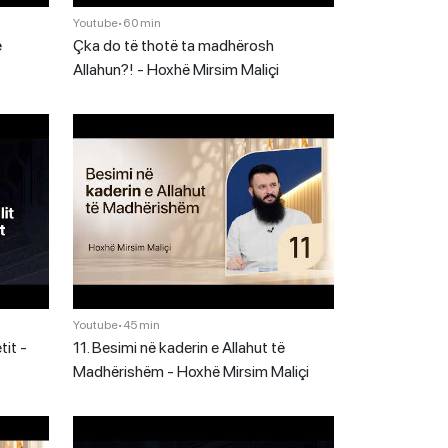
Youtube
•
60 min
ë
Çka do të thotë ta madhërosh
Allahun?! - Hoxhë Mirsim Maliçi
Youtube
•
45 min
tit -
11. Besimi në kaderin e Allahut të
Madhërishëm - Hoxhë Mirsim Maliçi