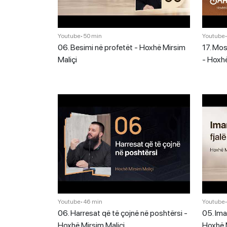
Youtube
•
50 min
Youtube
06. Besimi në profetët - Hoxhë Mirsim
17. Mos
Maliçi
- Hoxhë
Youtube
•
46 min
Youtube
06. Harresat që të çojnë në poshtërsi -
05. Ima
Hoxhë Mirsim Maliçi
Hoxhë M