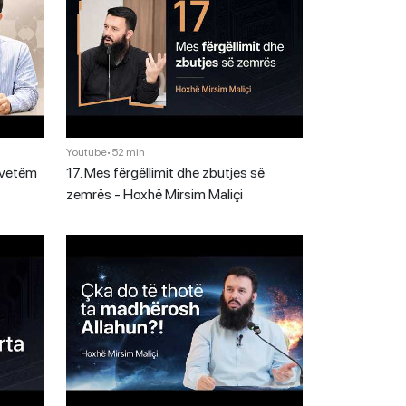
Youtube
•
52 min
 vetëm
17. Mes fërgëllimit dhe zbutjes së
zemrës - Hoxhë Mirsim Maliçi