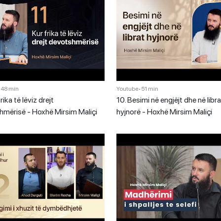
•
48 min
Youtube
•
51 min
frika të lëviz drejt
10. Besimi në engjëjt dhe në libra
hmërisë - Hoxhë Mirsim Maliçi
hyjnorë - Hoxhë Mirsim Maliçi