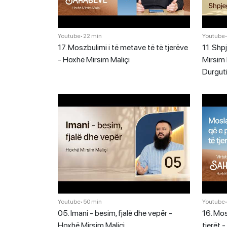
Youtube
•
22 min
Youtube
17. Moszbulimi i të metave të të tjerëve
11. Shp
- Hoxhë Mirsim Maliçi
Mirsim 
Durgut
Youtube
•
50 min
Youtube
05. Imani - besim, fjalë dhe vepër -
16. Mos
Hoxhë Mirsim Maliçi
tjerët 