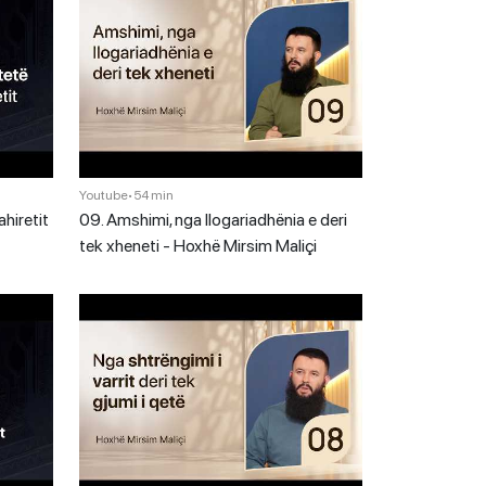
Youtube
•
54 min
ahiretit
09. Amshimi, nga llogariadhënia e deri
tek xheneti - Hoxhë Mirsim Maliçi