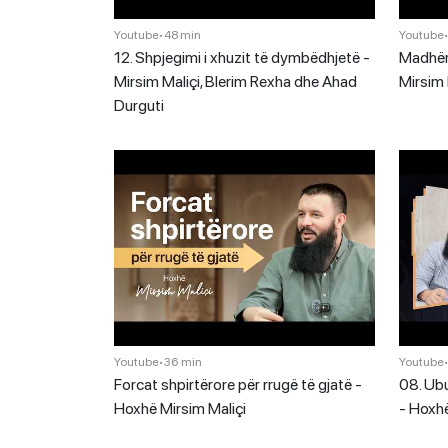
Youtube
•
48 min
Youtube
12. Shpjegimi i xhuzit të dymbëdhjetë -
Madhëri
Mirsim Maliçi, Blerim Rexha dhe Ahad
Mirsim 
Durguti
Youtube
•
36 min
Youtube
Forcat shpirtërore për rrugë të gjatë -
08. Ubu
Hoxhë Mirsim Maliçi
- Hoxhë