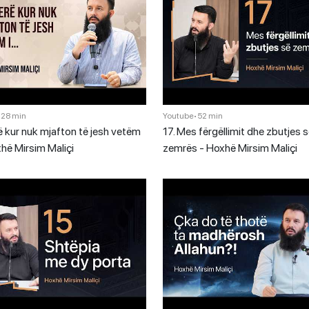
•
28 min
Youtube
•
52 min
 kur nuk mjafton të jesh vetëm
17. Mes fërgëllimit dhe zbutjes 
xhë Mirsim Maliçi
zemrës - Hoxhë Mirsim Maliçi