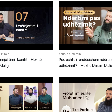
•
44 min
Youtube
•
56 min
ërnjoftimi i kanitit - Hoxhë
Pse është i rëndësishëm ndërti
Maliçi
udhëzimit? - Hoxhë Mirsim Mali