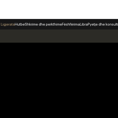
 Ligjerata
Hutbe
Shkrime dhe perkthime
Fëshfërima
Libra
Pyetje dhe konsul