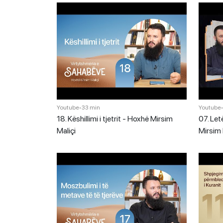
Youtube
•
33 min
Youtube
18. Këshillimi i tjetrit - Hoxhë Mirsim
07. Let
Maliçi
Mirsim 