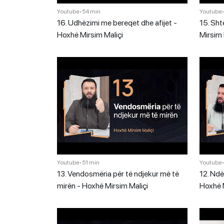
Youtube
•
54 min
Youtube
16. Udhëzimi me bereqet dhe afijet -
15. Sht
Hoxhë Mirsim Maliçi
Mirsim 
Youtube
•
51 min
Youtube
13. Vendosmëria për të ndjekur më të
12. Ndë
mirën - Hoxhë Mirsim Maliçi
Hoxhë M