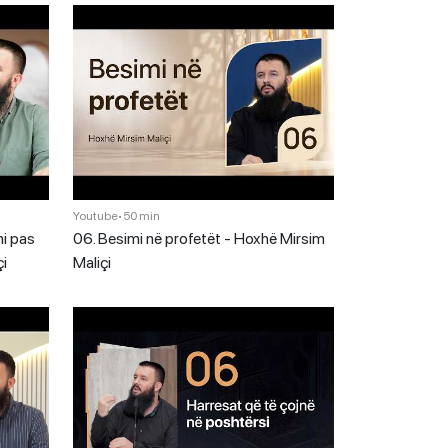
Youtube
•
50 min
mi pas
06. Besimi në profetët - Hoxhë Mirsim
çi
Maliçi