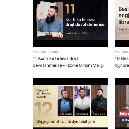
Youtube
•
48 min
Youtube
11. Kur frika të lëviz drejt
10. Bes
devotshmërisë - Hoxhë Mirsim Maliçi
hyjnorë