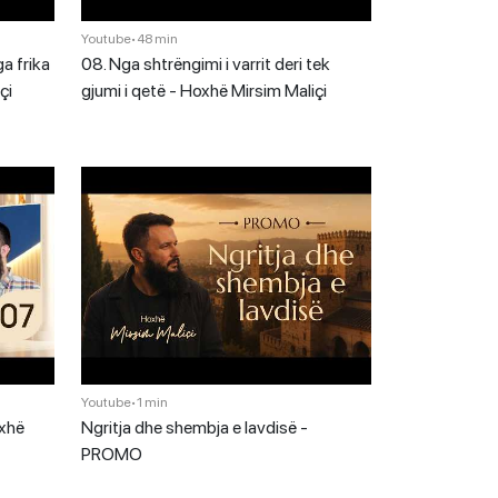
Youtube
•
48 min
a frika
08. Nga shtrëngimi i varrit deri tek
çi
gjumi i qetë - Hoxhë Mirsim Maliçi
Youtube
•
1 min
oxhë
Ngritja dhe shembja e lavdisë -
PROMO