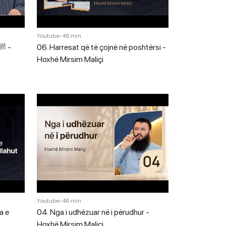
Youtube
•
46 min
06. Harresat që të çojnë në poshtërsi -
Hoxhë Mirsim Maliçi
Youtube
•
46 min
a e
04. Nga i udhëzuar në i përudhur -
Hoxhë Mirsim Maliçi