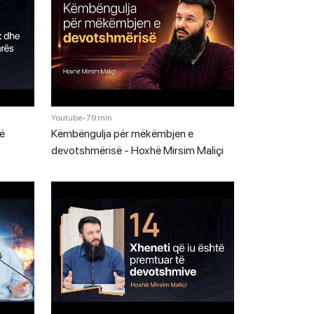
Youtube
•
79 min
së
Këmbëngulja për mëkëmbjen e
devotshmërisë - Hoxhë Mirsim Maliçi