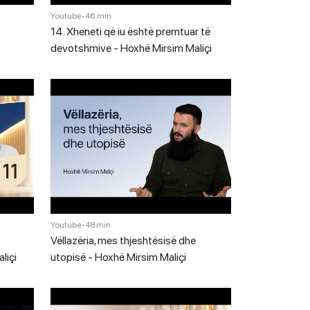
Youtube
•
46 min
14. Xheneti që iu është premtuar të
devotshmive - Hoxhë Mirsim Maliçi
Youtube
•
48 min
Vëllazëria, mes thjeshtësisë dhe
liçi
utopisë - Hoxhë Mirsim Maliçi