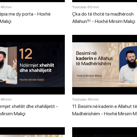
•
48 min
Youtube
•
60 min
ëpia me dy porta - Hoxhë
Çka do të thotë ta madhërosh
Maliçi
Allahun?! - Hoxhë Mirsim Maliçi
•
48 min
Youtube
•
45 min
rmjet xhehlit dhe xhahilijetit -
11. Besimi në kaderin e Allahut të
irsim Maliçi
Madhërishëm - Hoxhë Mirsim Ma