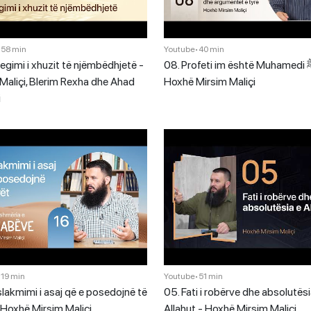
•
58 min
Youtube
•
40 min
jegimi i xhuzit të njëmbëdhjetë -
08. Profeti im është Muhamedi ﷺ -
Maliçi, Blerim Rexha dhe Ahad
Hoxhë Mirsim Maliçi
i
•
19 min
Youtube
•
51 min
lakmimi i asaj që e posedojnë të
05. Fati i robërve dhe absolutësi
- Hoxhë Mirsim Maliçi
Allahut - Hoxhë Mirsim Maliçi