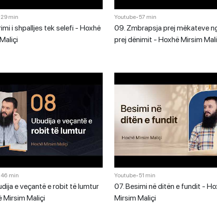
•
29 min
Youtube
•
57 min
mi i shpalljes tek selefi - Hoxhë
09. Zmbrapsja prej mëkateve ng
Maliçi
prej dënimit - Hoxhë Mirsim Mali
•
46 min
Youtube
•
51 min
dija e veçantë e robit të lumtur
07. Besimi në ditën e fundit - H
 Mirsim Maliçi
Mirsim Maliçi