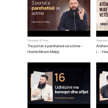
Youtube
•
37 min
Youtube
Tre portat e parehatisë së sotme -
Atëherë
Hoxhë Mirsim Maliçi
i… - Ho