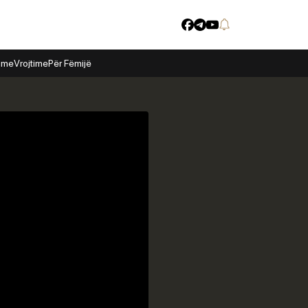
time
Vrojtime
Për Fëmijë