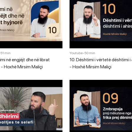
•
51 min
Youtube
•
50 min
imi në engjëjt dhe në librat
10. Dështimi i vërtetë dështimi i 
 - Hoxhë Mirsim Maliçi
- Hoxhë Mirsim Maliçi