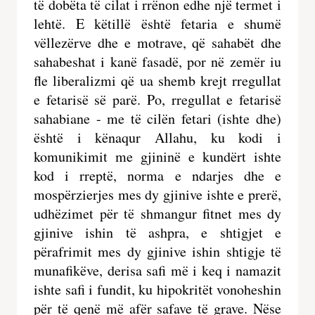
të dobëta të cilat i rrënon edhe një termet i 
Çka e zhbën bereqetin e një rrethi davetor?!
lehtë. E këtillë është fetaria e shumë 
Çertifikimi i rrejshëm
vëllezërve dhe e motrave, që sahabët dhe 
sahabeshat i kanë fasadë, por në zemër iu 
Të jesh davetçi si misionar që synon ta
fle liberalizmi që ua shemb krejt rregullat 
kumtosh fenë e Allahut
e fetarisë së parë. Po, rregullat e fetarisë 
Dy përfundime të kundërta të njeriut të
sahabiane - me të cilën fetari (ishte dhe) 
padijshëm
është i kënaqur Allahu, ku kodi i 
komunikimit me gjininë e kundërt ishte 
Dy arsyet e një etjeje shkretinore
kod i rreptë, norma e ndarjes dhe e 
Fitimi i rrejshëm i syfaqësisë
mospërzierjes mes dy gjinive ishte e prerë, 
udhëzimet për të shmangur fitnet mes dy 
Ndryshimi në mesin e shkumës
gjinive ishin të ashpra, e shtigjet e 
përafrimit mes dy gjinive ishin shtigje të 
Syfaqësia është verbëri
munafikëve, derisa safi më i keq i namazit 
Ese dhe vargje
ishte safi i fundit, ku hipokritët vonoheshin 
për të qenë më afër safave të grave. Nëse 