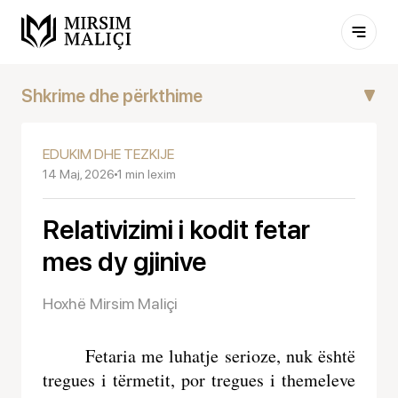
Shkrime dhe përkthime
Akide dhe menhexh
EDUKIM DHE TEZKIJE
14 Maj, 2026
1 min lexim
Fikh dhe adhurim
Relativizimi i kodit fetar
Edukim dhe tezkije
mes dy gjinive
Relativizimi i kodit fetar mes dy gjinive
Hoxhë Mirsim Maliçi
Momenti i vërtetë
Fetaria me luhatje serioze, nuk është 
Kur ilmi e devotshmëria nuk mjaftojnë
tregues i tërmetit, por tregues i themeleve 