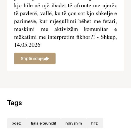
Mësime dhe ndërtim
kjo hile në një ibadet të afronte me njerëz 
të pavlerë, vallë, ku të çon sot kjo shkelje e 
parimeve, kur mjegullimi bëhet me fetari, 
Lexime dhe dobi
maskimi me aktivizëm komunitar e 
mëkatimi me interpretim fikhor?! - Shkup, 
Të ndryshme
14.05.2026
Shpërndaje
Tags
poezi
fjala e teuhidit
ndryshim
hifzi